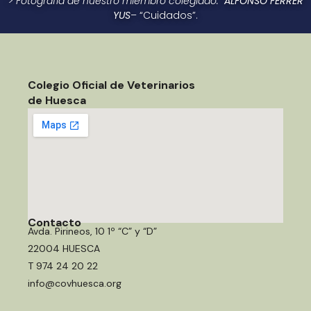
> Fotografía de nuestro miembro colegiado:
ALFONSO FERRER
YUS
– “Cuidados”.
Colegio Oficial de Veterinarios
de Huesca
Contacto
Avda. Pirineos, 10 1º “C” y “D”
22004 HUESCA
T 974 24 20 22
info@covhuesca.org