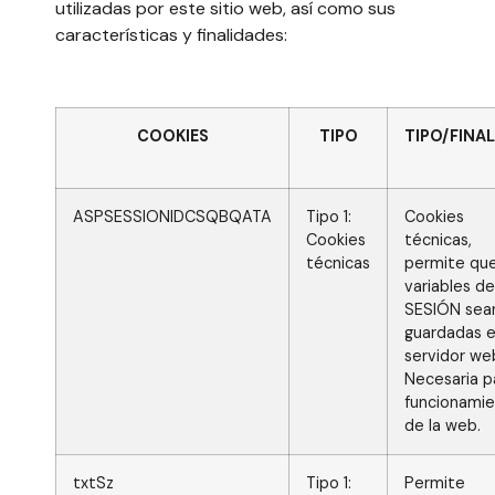
utilizadas por este sitio web, así como sus
características y finalidades:
COOKIES
TIPO
TIPO/FINA
ASPSESSIONIDCSQBQATA
Tipo 1:
Cookies
Cookies
técnicas,
técnicas
permite que
variables de
SESIÓN sea
guardadas e
servidor we
Necesaria p
funcionami
de la web.
txtSz
Tipo 1:
Permite